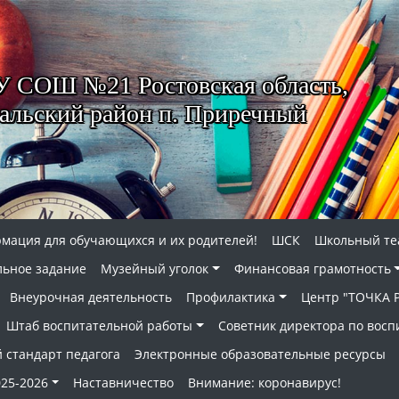
 СОШ №21 Ростовская область,
альский район п. Приречный
мация для обучающихся и их родителей!
ШСК
Школьный те
ьное задание
Музейный уголок
Финансовая грамотность
Внеурочная деятельность
Профилактика
Центр "ТОЧКА 
Штаб воспитательной работы
Советник директора по вос
 стандарт педагога
Электронные образовательные ресурсы
25-2026
Наставничество
Внимание: коронавирус!