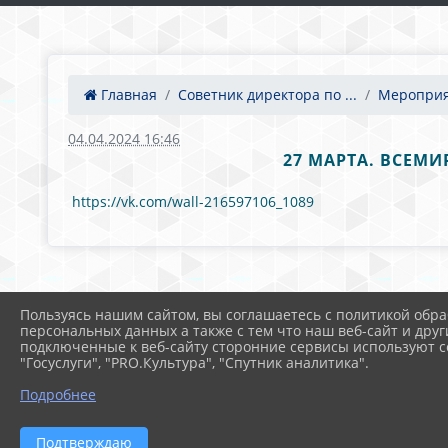
Главная
Советник директора по ...
Мероприят
04.04.2024 16:46
27 МАРТА. ВСЕМИ
https://vk.com/wall-216597106_1089
Пользуясь нашим сайтом, вы соглашаетесь с политикой обра
персональных данных а также с тем что наш веб-сайт и друг
подключенные к веб-сайту сторонние сервисы используют co
"Госуслуги", "PRO.Культура", "Спутник аналитика".
Подробнее
2026 г. school21rostov.ru
В
Подтверждаю