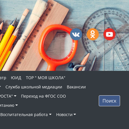
атр
ЮИД
ТОР " МОЯ ШКОЛА"
Служба школьной медиации
Вакансии
РОСТА"
Переход на ФГОС СОО
Поиск
питанию
Воспитательная работа
Новости