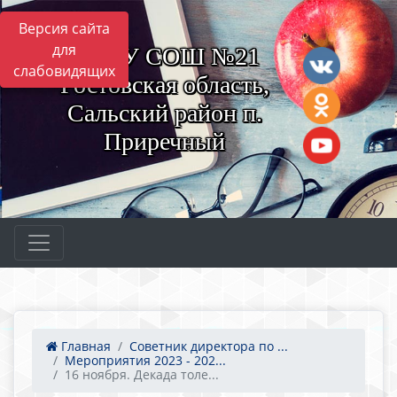
Версия сайта
для
МБОУ СОШ №21
слабовидящих
Ростовская область,
Сальский район п.
Приречный
Главная
Советник директора по ...
Мероприятия 2023 - 202...
16 ноября. Декада толе...